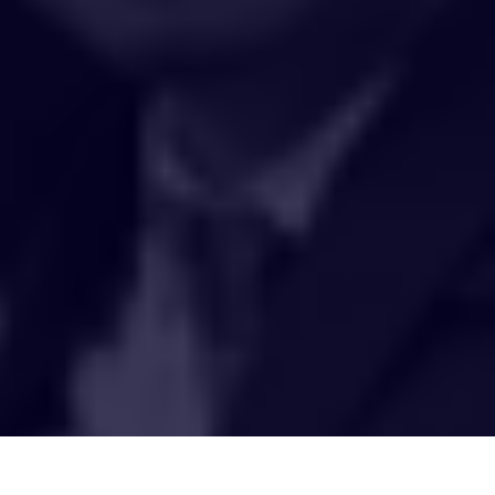
HAKCIPTA TERPELIHARA 2020 © INSTITUT PENYELIDIKAN AIR