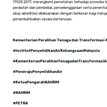
17025:2017, merangkumi pematuhan terhadap prosedur ker
peralatan dan pembekal, penyelenggaraan serta penentu
skop akreditasi dilaksanakan dengan berkesan bagi menj
penambahbaikan secara berterusan.
Kementerian Peralihan Tenaga dan Transformasi A
#InstitutPenyelidikanAirKebangsaanMalaysia
#KementerianPeralihanTenagadanTransformasiA
#PenerajuPenyelidikanAir
#KetuaPengarahNAHRIM
#NAHRIM
#PETRA