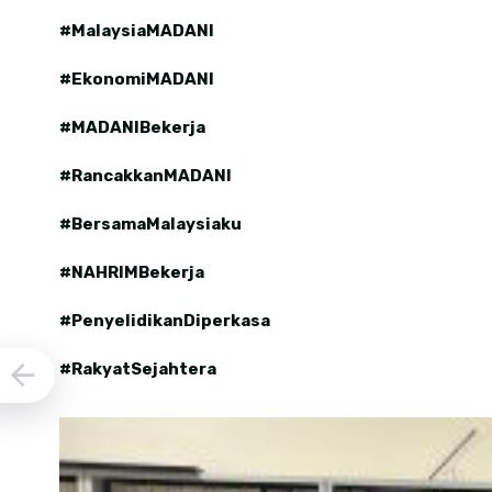
#MalaysiaMADANI
#EkonomiMADANI
#MADANIBekerja
#RancakkanMADANI
#BersamaMalaysiaku
#NAHRIMBekerja
#PenyelidikanDiperkasa
#RakyatSejahtera