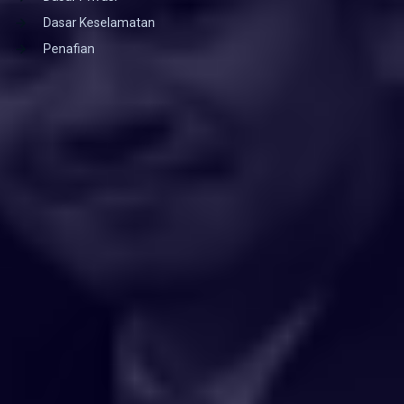
Dasar Keselamatan
Penafian