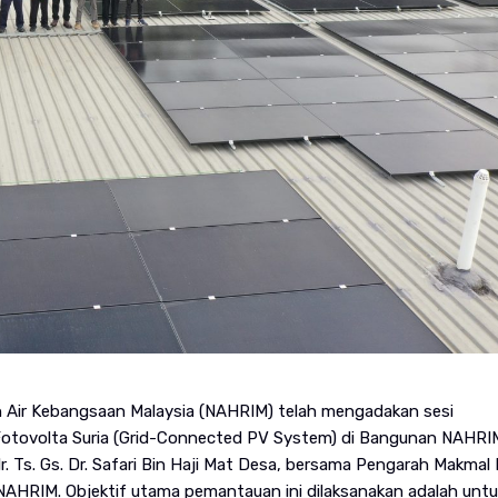
an Air Kebangsaan Malaysia (NAHRIM) telah mengadakan sesi
tovolta Suria (Grid-Connected PV System) di Bangunan NAHRIM
r. Ts. Gs. Dr. Safari Bin Haji Mat Desa, bersama Pengarah Makmal K
 NAHRIM. Objektif utama pemantauan ini dilaksanakan adalah untu