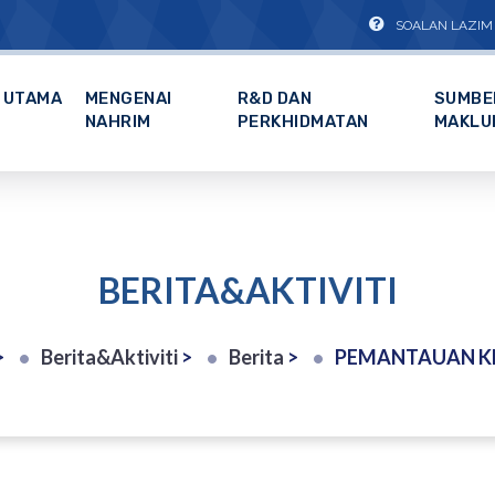
SOALAN LAZIM
UTAMA
MENGENAI
R&D DAN
SUMBE
NAHRIM
PERKHIDMATAN
MAKLU
BERITA&AKTIVITI
>
Berita&Aktiviti
>
Berita
>
PEMANTAUAN KEMAJUAN PROJEK SOLAR PEMASANGAN SISTEM