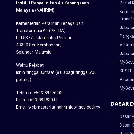
Institut Penyelidikan Air Kebangsaan
Portal 
Malaysia (NAHRIM)
Kement
Transf
Kementerian Peralihan Tenaga Dan
Jabata
Transformasi Air (PETRA)
Pangka
Lot 5377, Jalan Putra Permai,
43300 Seri Kembangan,
AI Untu
Selangor, Malaysia
Jabatan
MyGov
Waktu Pejabat :
KRSTE
Isnin hingga Jumaat (8:00 pagi hingga 6:00
petang)
Akadem
MyGov
Telefon : +603-89476400
Faks : +603-89483044
DASAR D
Emel : webmaster[at]nahrim[dot]gov[dot]my
Dasar P
Dasar 
Penafi