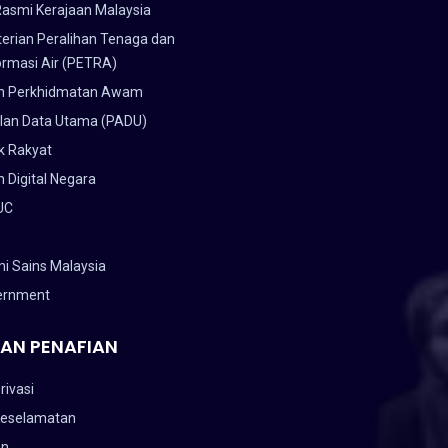
Rasmi Kerajaan Malaysia
erian Peralihan Tenaga dan
ormasi Air (PETRA)
n Perkhidmatan Awam
lan Data Utama (PADU)
k Rakyat
 Digital Negara
UC
i Sains Malaysia
ernment
AN PENAFIAN
rivasi
Keselamatan
an