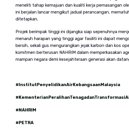
meneliti tahap kemajuan dan kualiti kerja pemasangan ol
ini berjalan lancar mengikut jadual perancangan, mematuh
ditetapkan.
Projek berimpak tinggi ini dijangka siap sepenuhnya menjel
menaruh harapan yang tinggi agar fasiliti ini dapat me
bersih, sekali gus mengurangkan jejak karbon dan kos oper
komitmen berterusan NAHRIM dalam memperkasakan agenda
mampan negara demi kesejahteraan generasi akan datan
#InstitutPenyelidikanAirKebangsaanMalaysia
#KementerianPeralihanTenagadanTransformasiA
#NAHRIM
#PETRA