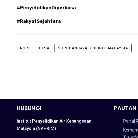
#PenyelidikanDiperkasa
#RakyatSejahtera
NSRF
PKSA
SURUHANJAYA SEKURITI MALAYSIA
HUBUNGI
PAUTAN 
Institut Penyelidikan Air Kebangsaan
Portal 
Malaysia (NAHRIM)
Kement
Transf