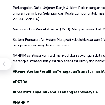
Perkongsian Data Unjuran Banjir & Iklim: Perbincangan 
unjuran banjir bagi Selangor dan Kuala Lumpur untuk masa
2.6, 4.5, dan 8.5).
Memorandum Persefahaman (MoU): Memperhalusi draf Mo
Sistem Penuaian Air Hujan: Mengkaji kebolehlaksanaan (fe
pengurusan air yang lebih mampan.
NAHRIM sentiasa komited menyediakan sokongan data sa
merangka strategi mitigasi dan adaptasi iklim yang berke
#KementerianPeralihanTenagadanTransformasiA
#PETRA
#InstitutPenyelidikanAirKebangsaanMalaysia
#NAHRIM