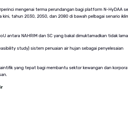
terperinci mengenai terma perundangan bagi platform N-HyDAA se
 kini, tahun 2030, 2050, dan 2080 di bawah pelbagai senario ikl
U antara NAHRIM dan SC yang bakal dimuktamadkan tidak lama l
asibility study) sistem penuaian air hujan sebagai penyelesaian
intifik yang tepat bagi membantu sektor kewangan dan korpora
san.
ir