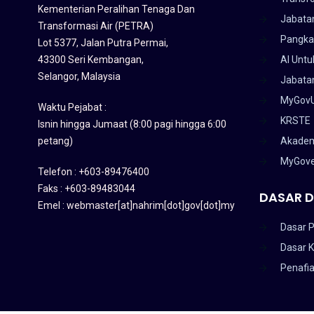
Kementerian Peralihan Tenaga Dan
Jabata
Transformasi Air (PETRA)
Pangka
Lot 5377, Jalan Putra Permai,
43300 Seri Kembangan,
AI Untu
Selangor, Malaysia
Jabatan
MyGov
Waktu Pejabat :
KRSTE
Isnin hingga Jumaat (8:00 pagi hingga 6:00
petang)
Akadem
MyGov
Telefon : +603-89476400
Faks : +603-89483044
DASAR D
Emel : webmaster[at]nahrim[dot]gov[dot]my
Dasar P
Dasar 
Penafi