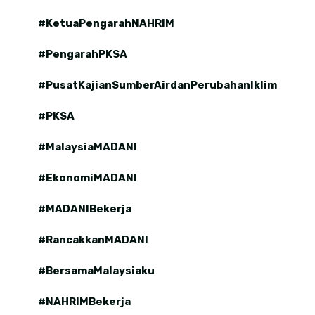
#KetuaPengarahNAHRIM
#PengarahPKSA
#PusatKajianSumberAirdanPerubahanIklim
#PKSA
#MalaysiaMADANI
#EkonomiMADANI
#MADANIBekerja
#RancakkanMADANI
#BersamaMalaysiaku
#NAHRIMBekerja