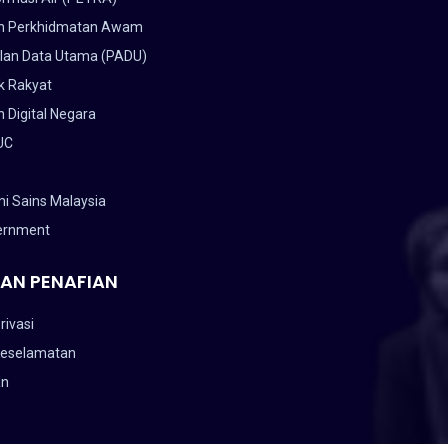
n Perkhidmatan Awam
lan Data Utama (PADU)
k Rakyat
 Digital Negara
UC
i Sains Malaysia
ernment
AN PENAFIAN
rivasi
Keselamatan
an