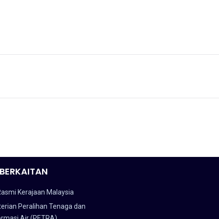
BERKAITAN
Rasmi Kerajaan Malaysia
erian Peralihan Tenaga dan
ormasi Air (PETRA)