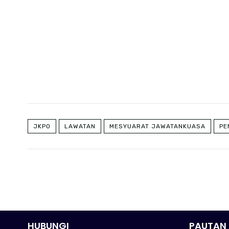
JKPO
LAWATAN
MESYUARAT JAWATANKUASA
PE
HUBUNGI
PAUTAN 