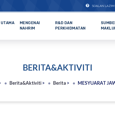
SOALAN LAZIM
UTAMA
MENGENAI
R&D DAN
SUMBE
NAHRIM
PERKHIDMATAN
MAKLU
BERITA&AKTIVITI
>
Berita&Aktiviti
>
Berita
>
MESYUARAT JAWATANKUASA KERJA PENILAIAN OUTCOME DAN LAWATAN