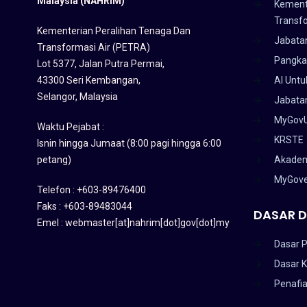
Malaysia (NAHRIM)
Kement
Transf
Kementerian Peralihan Tenaga Dan
Jabata
Transformasi Air (PETRA)
Pangka
Lot 5377, Jalan Putra Permai,
43300 Seri Kembangan,
AI Untu
Selangor, Malaysia
Jabatan
MyGov
Waktu Pejabat :
KRSTE
Isnin hingga Jumaat (8:00 pagi hingga 6:00
petang)
Akadem
MyGov
Telefon : +603-89476400
Faks : +603-89483044
DASAR D
Emel : webmaster[at]nahrim[dot]gov[dot]my
Dasar P
Dasar 
Penafi