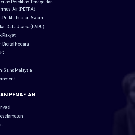
erian Peralihan Tenaga dan
ormasi Air (PETRA)
n Perkhidmatan Awam
lan Data Utama (PADU)
k Rakyat
 Digital Negara
UC
i Sains Malaysia
ernment
AN PENAFIAN
rivasi
Keselamatan
an