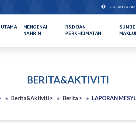
SOALAN LAZIM
UTAMA
MENGENAI
R&D DAN
SUMBE
NAHRIM
PERKHIDMATAN
MAKLU
BERITA&AKTIVITI
>
Berita&Aktiviti
>
Berita
>
LAPORAN MESYUARAT PENYELARASAN DAN LAWATAN TAPAK BAGI KERJA-KE