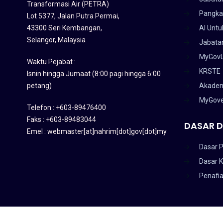
Transformasi Air (PETRA)
Pangka
Lot 5377, Jalan Putra Permai,
43300 Seri Kembangan,
AI Untu
Selangor, Malaysia
Jabatan
MyGov
Waktu Pejabat :
KRSTE
Isnin hingga Jumaat (8:00 pagi hingga 6:00
petang)
Akadem
MyGov
Telefon : +603-89476400
Faks : +603-89483044
DASAR D
Emel : webmaster[at]nahrim[dot]gov[dot]my
Dasar P
Dasar 
Penafi