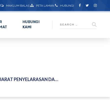
MAKLUM BALAS
PETA LAMAN
HUBUNGI
R
HUBUNGI
MAT
KAMI
RJA PEMETAAN AIR BAWAH TANAH SECARA TEKNOLOGI PINTAR DI WILAYAH PERSEKUTUAN LABUAN – 18 JUN 2026