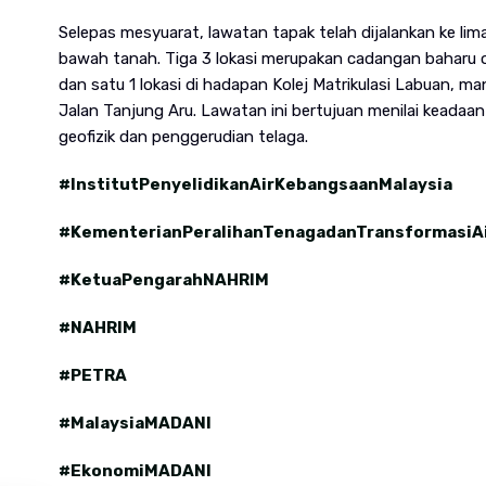
Selepas mesyuarat, lawatan tapak telah dijalankan ke li
bawah tanah. Tiga 3 lokasi merupakan cadangan baharu ol
dan satu 1 lokasi di hadapan Kolej Matrikulasi Labuan, man
Jalan Tanjung Aru. Lawatan ini bertujuan menilai keadaan 
geofizik dan penggerudian telaga.
#InstitutPenyelidikanAirKebangsaanMalaysia
#KementerianPeralihanTenagadanTransformasiA
#KetuaPengarahNAHRIM
#NAHRIM
#PETRA
#MalaysiaMADANI
#EkonomiMADANI