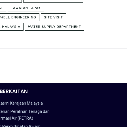
AT
LAWATAN TAPAK
 WELL ENGINEERING
SITE VISIT
R MALAYSIA
WATER SUPPLY DEPARTMENT
BERKAITAN
Rasmi Kerajaan Malaysia
erian Peralihan Tenaga dan
ormasi Air (PETRA)
n Perkhidmatan Awam