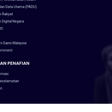
lan Data Utama (PADU)
k Rakyat
 Digital Negara
UC
i Sains Malaysia
ernment
AN PENAFIAN
rivasi
Keselamatan
an