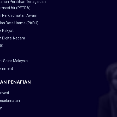
erian Peralihan Tenaga dan
ormasi Air (PETRA)
n Perkhidmatan Awam
lan Data Utama (PADU)
k Rakyat
 Digital Negara
UC
i Sains Malaysia
ernment
AN PENAFIAN
rivasi
Keselamatan
an