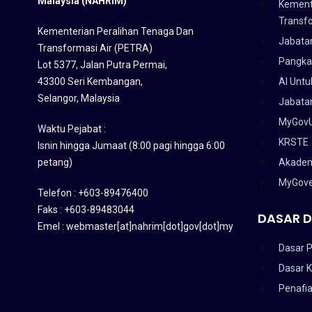
Malaysia (NAHRIM)
Kement
Transf
Kementerian Peralihan Tenaga Dan
Jabata
Transformasi Air (PETRA)
Pangka
Lot 5377, Jalan Putra Permai,
43300 Seri Kembangan,
AI Untu
Selangor, Malaysia
Jabatan
MyGov
Waktu Pejabat :
KRSTE
Isnin hingga Jumaat (8:00 pagi hingga 6:00
petang)
Akadem
MyGov
Telefon : +603-89476400
Faks : +603-89483044
DASAR D
Emel : webmaster[at]nahrim[dot]gov[dot]my
Dasar P
Dasar 
Penafi