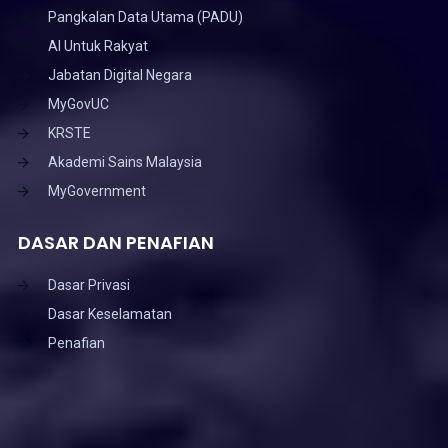
Waktu Pejabat :
Isnin hingga Jumaat (8:00 pagi hingga 6:00 petang)
Telefon : +603-89476400
Faks : +603-89483044
Emel : webmaster[at]nahrim[dot]gov[dot]my
PAUTAN BERKAITAN
Portal Rasmi Kerajaan Malaysia
Kementerian Peralihan Tenaga dan Transformasi Air
(PETRA)
Jabatan Perkhidmatan Awam
Pangkalan Data Utama (PADU)
AI Untuk Rakyat
Jabatan Digital Negara