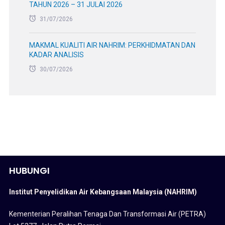
MAJLIS BACAAN YASIN DAN DOA SELAMAT
ANJURAN SURAU NAHRIM – 3 OGOS 2026
03/08/2026
PERKHIDMATAN PEMPROSESAN DATA, SIMULASI,
SEMAKAN DAN VALIDASI MODEL HEC SERIES BAGI
LEMBANGAN SUNGAI DUNGUN
31/07/2026
BACAAN YASIN PERDANA NAHRIM – 31 JULAI 2026
31/07/2026
MESYUARAT PENGURUSAN NAHRIM BILANGAN 6
TAHUN 2026 – 31 JULAI 2026
31/07/2026