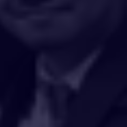
MyGovUC
KRSTE
Akademi Sains Malaysia
MyGovernment
DASAR DAN PENAFIAN
Dasar Privasi
Dasar Keselamatan
Penafian