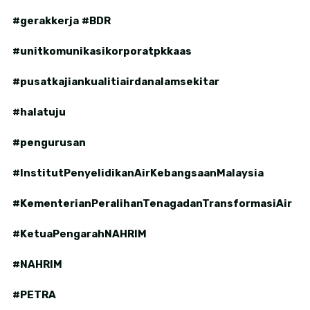
#gerakkerja
#BDR
#unitkomunikasikorporatpkkaas
#pusatkajiankualitiairdanalamsekitar
#halatuju
#pengurusan
#InstitutPenyelidikanAirKebangsaanMalaysia
#KementerianPeralihanTenagadanTransformasiAir
#KetuaPengarahNAHRIM
#NAHRIM
#PETRA