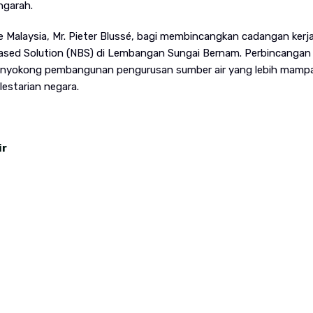
garah.
 ke Malaysia, Mr. Pieter Blussé, bagi membincangkan cadangan ker
ased Solution (NBS) di Lembangan Sungai Bernam. Perbincangan 
menyokong pembangunan pengurusan sumber air yang lebih mamp
estarian negara.
ir