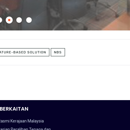
ATURE-BASED SOLUTION
NBS
BERKAITAN
Rasmi Kerajaan Malaysia
erian Peralihan Tenaga dan