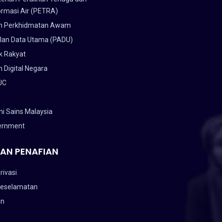
ormasi Air (PETRA)
n Perkhidmatan Awam
lan Data Utama (PADU)
k Rakyat
 Digital Negara
UC
i Sains Malaysia
ernment
AN PENAFIAN
rivasi
Keselamatan
an