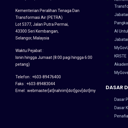
Transf
Kementerian Peralihan Tenaga Dan
Jabata
Transformasi Air (PETRA)
Pangka
Lot 5377, Jalan Putra Permai,
43300 Seri Kembangan,
AI Untu
Selangor, Malaysia
Jabatan
MyGov
Waktu Pejabat :
KRSTE
Isnin hingga Jumaat (8:00 pagi hingga 6:00
petang)
Akadem
MyGov
Telefon : +603-89476400
Faks : +603-89483044
DASAR D
Emel : webmaster[at]nahrim[dot]gov[dot]my
Dasar P
Dasar 
Penafi