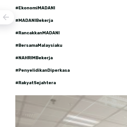
#EkonomiMADANI
#MADANIBekerja
#RancakkanMADANI
#BersamaMalaysiaku
#NAHRIMBekerja
#PenyelidikanDiperkasa
#RakyatSejahtera