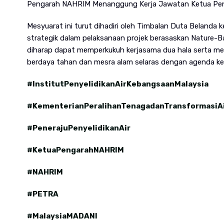
Pengarah NAHRIM Menanggung Kerja Jawatan Ketua Pen
Mesyuarat ini turut dihadiri oleh Timbalan Duta Belanda
strategik dalam pelaksanaan projek berasaskan Nature-B
diharap dapat memperkukuh kerjasama dua hala serta 
berdaya tahan dan mesra alam selaras dengan agenda kel
#InstitutPenyelidikanAirKebangsaanMalaysia
#KementerianPeralihanTenagadanTransformasiA
#PenerajuPenyelidikanAir
#KetuaPengarahNAHRIM
#NAHRIM
#PETRA
#MalaysiaMADANI