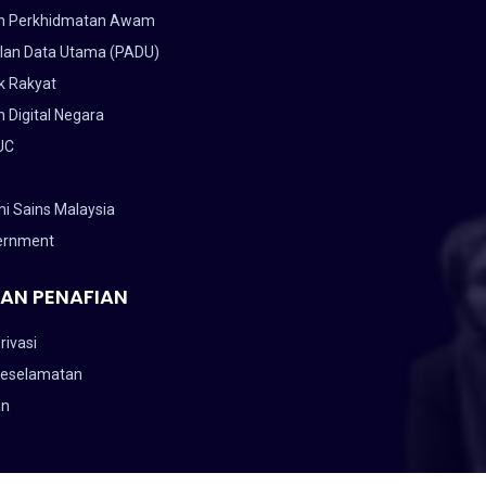
n Perkhidmatan Awam
lan Data Utama (PADU)
k Rakyat
 Digital Negara
UC
i Sains Malaysia
ernment
AN PENAFIAN
rivasi
Keselamatan
an