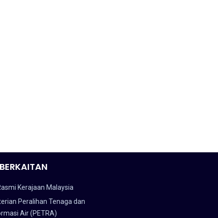
BERKAITAN
Rasmi Kerajaan Malaysia
erian Peralihan Tenaga dan
ormasi Air (PETRA)