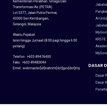
Kementerian Peralihan Tenaga Dan
Jabata
Transformasi Air (PETRA)
Pangka
Lot 5377, Jalan Putra Permai,
43300 Seri Kembangan,
AI Untu
Selangor, Malaysia
Jabatan
MyGov
Waktu Pejabat :
KRSTE
Isnin hingga Jumaat (8:00 pagi hingga 6:00
petang)
Akadem
MyGov
Telefon : +603-89476400
Faks : +603-89483044
DASAR D
Emel : webmaster[at]nahrim[dot]gov[dot]my
Dasar P
Dasar 
Penafi