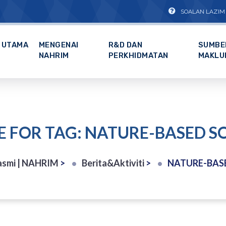
SOALAN LAZIM
UTAMA
MENGENAI
R&D DAN
SUMBE
NAHRIM
PERKHIDMATAN
MAKLU
E FOR TAG: NATURE-BASED S
asmi | NAHRIM
>
Berita&Aktiviti
>
NATURE-BAS