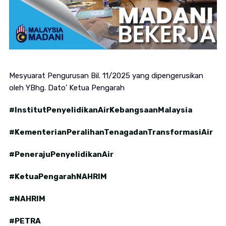
Mesyuarat Pengurusan Bil. 11/2025 yang dipengerusikan
oleh YBhg. Dato’ Ketua Pengarah
#InstitutPenyelidikanAirKebangsaanMalaysia
#KementerianPeralihanTenagadanTransformasiAir
#PenerajuPenyelidikanAir
#KetuaPengarahNAHRIM
#NAHRIM
#PETRA