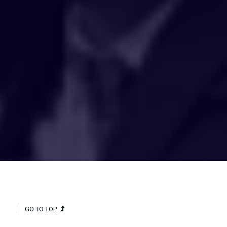
HAKCIPTA TERPELIHARA 2020 © INSTITUT PENYELIDIKAN AIR
KEBANGSAAN MALAYSIA (NAHRIM).
GO TO TOP