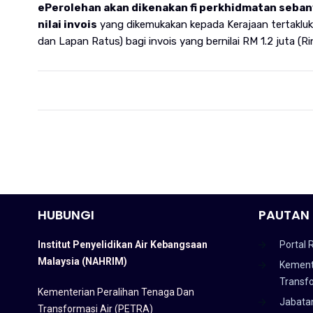
ePerolehan akan dikenakan fi perkhidmatan seba
nilai invois
yang dikemukakan kepada Kerajaan tertakluk
dan Lapan Ratus) bagi invois yang bernilai RM 1.2 juta (Ri
HUBUNGI
PAUTAN 
Institut Penyelidikan Air Kebangsaan
Portal 
Malaysia (NAHRIM)
Kement
Transf
Kementerian Peralihan Tenaga Dan
Jabata
Transformasi Air (PETRA)