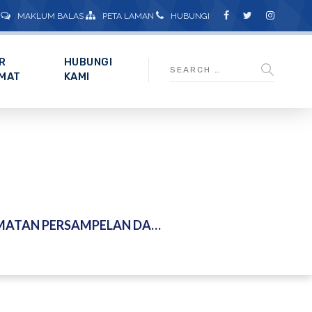
MAKLUM BALAS
PETA LAMAN
HUBUNGI
R
HUBUNGI
MAT
KAMI
K DAN MAKROPLASTIK DALAM AIR DI LEMBANGAN SUNGAI SARAWAK DI SARAWAK UNTUK INSTITUT PENYELIDIKAN AIR KEBANGSAAN MALAYSIA (NAHRIM)