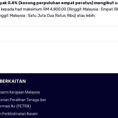
nyak 0.4% (kosong perpuluhan empat peratus) mengikut s
 kepada had maksimum RM 4,800.00 (Ringgit Malaysia : Empat R
nggit Malaysia : Satu Juta Dua Ratus Ribu) atau lebih.
BERKAITAN
Rasmi Kerajaan Malaysia
erian Peralihan Tenaga dan
ormasi Air (PETRA)
n Perkhidmatan Awam