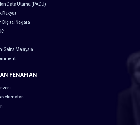
lan Data Utama (PADU)
k Rakyat
 Digital Negara
UC
i Sains Malaysia
ernment
AN PENAFIAN
rivasi
Keselamatan
an
ANGSAAN MALAYSIA (NAHRIM).