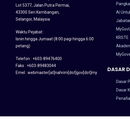
Pangka
Lot 5377, Jalan Putra Permai,
43300 Seri Kembangan,
AI Untu
Selangor, Malaysia
Jabatan
MyGov
Waktu Pejabat :
KRSTE
Isnin hingga Jumaat (8:00 pagi hingga 6:00
petang)
Akadem
MyGov
Telefon : +603-89476400
Faks : +603-89483044
DASAR D
Emel : webmaster[at]nahrim[dot]gov[dot]my
Dasar P
Dasar 
Penafi
HAKCIPTA TERPELIHARA 2020 © INSTITUT PENYELIDIKAN AIR KEB