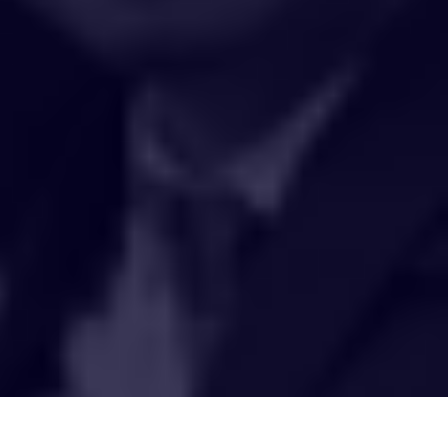
HAKCIPTA TERPELIHARA 2020 © INSTITUT PENYELIDIKAN AIR