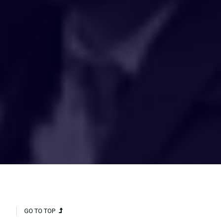
HAKCIPTA TERPELIHARA 2020 © INSTITUT PENYELIDIKAN AIR
KEBANGSAAN MALAYSIA (NAHRIM).
GO TO TOP