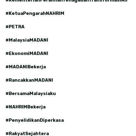
#KementerianPeralihanTenagadanTransformasiAir
#KetuaPengarahNAHRIM
#PETRA
#MalaysiaMADANI
#EkonomiMADANI
#MADANIBekerja
#RancakkanMADANI
#BersamaMalaysiaku
#NAHRIMBekerja
#PenyelidikanDiperkasa
#RakyatSejahtera