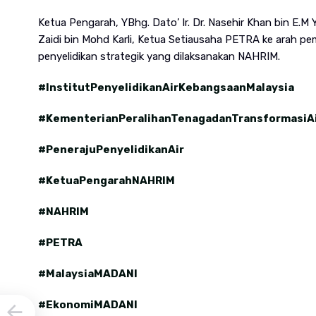
Ketua Pengarah, YBhg. Dato’ Ir. Dr. Nasehir Khan bin E.
Zaidi bin Mohd Karli, Ketua Setiausaha PETRA ke arah pe
penyelidikan strategik yang dilaksanakan NAHRIM.
#InstitutPenyelidikanAirKebangsaanMalaysia
#KementerianPeralihanTenagadanTransformasiA
#PenerajuPenyelidikanAir
#KetuaPengarahNAHRIM
#NAHRIM
#PETRA
#MalaysiaMADANI
#EkonomiMADANI