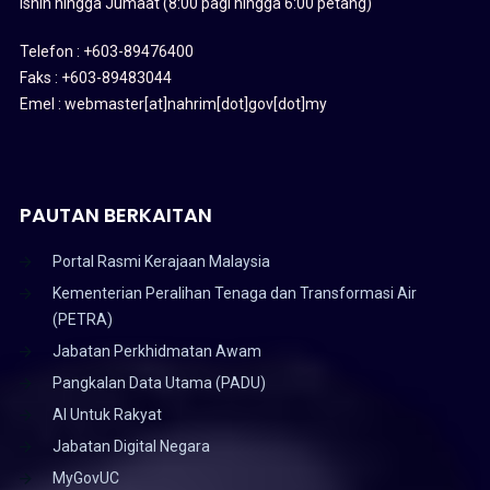
Isnin hingga Jumaat (8:00 pagi hingga 6:00 petang)
Telefon : +603-89476400
Faks : +603-89483044
Emel : webmaster[at]nahrim[dot]gov[dot]my
PAUTAN BERKAITAN
Portal Rasmi Kerajaan Malaysia
Kementerian Peralihan Tenaga dan Transformasi Air
(PETRA)
Jabatan Perkhidmatan Awam
Pangkalan Data Utama (PADU)
AI Untuk Rakyat
Jabatan Digital Negara
MyGovUC