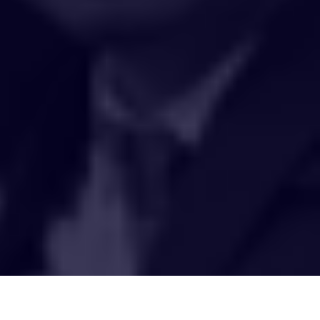
HAKCIPTA TERPELIHARA 2020 © INSTITUT PENYELIDIKAN AIR
KEBANGSAAN MALAYSIA (NAHRIM).