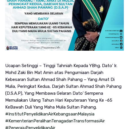
Ucapan Setinggi – Tinggi Tahniah Kepada YBhg. Dato’ Ir.
Mohd Zaki Bin Mat Amin atas Pengurniaan Darjah
Kebesaran Sultan Ahmad Shah Pahang – Yang Amat Di
Mulia, Peringkat Kedua, Darjah Sultan Ahmad Shah Pahang
(D.S.A.P), Yang Membawa Gelaran Dato’ Sempena
Memuliakan Ulang Tahun Hari Keputeraan Yang Ke -65
KeBawah Duli Yang Maha Mulia Sultan Pahang.
#InstitutPenyelidikanAirKebangsaanMalaysia
#KementerianPeralihanTenagadanTransformasiAir
#PenerajuPenyelidikanAir