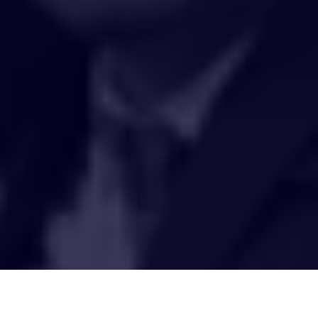
HAKCIPTA TERPELIHARA 2020 © INSTITUT PENYELIDIKAN AIR
KEBANGSAAN MALAYSIA (NAHRIM).