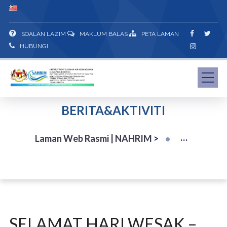
SOALAN LAZIM
MAKLUM BALAS
PETA LAMAN
HUBUNGI
BERITA&AKTIVITI
Laman Web Rasmi | NAHRIM
>
SELAMAT HARI WESAK –