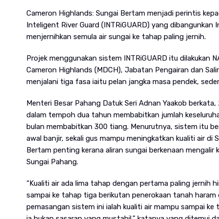
Cameron Highlands: Sungai Bertam menjadi perintis kep
Inteligent River Guard (INTRiGUARD) yang dibangunkan In
menjernihkan semula air sungai ke tahap paling jernih.
Projek menggunakan sistem INTRiGUARD itu dilakukan N
Cameron Highlands (MDCH), Jabatan Pengairan dan Sali
menjalani tiga fasa iaitu pelan jangka masa pendek, sed
Menteri Besar Pahang Datuk Seri Adnan Yaakob berkata,
dalam tempoh dua tahun membabitkan jumlah keseluruha
bulan membabitkan 300 tiang. Menurutnya, sistem itu 
awal banjir, sekali gus mampu meningkatkan kualiti air di S
Bertam penting kerana aliran sungai berkenaan mengalir ke
Sungai Pahang.
“Kualiti air ada lima tahap dengan pertama paling jernih hi
sampai ke tahap tiga berikutan penerokaan tanah haram 
pemasangan sistem ini ialah kualiti air mampu sampai ke t
ia bukan sasaran yang mustahil,” katanya yang ditemui d