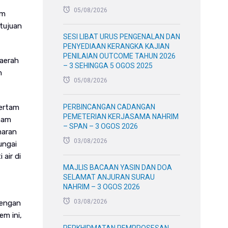
05/08/2026
em
tujuan
SESI LIBAT URUS PENGENALAN DAN
PENYEDIAAN KERANGKA KAJIAN
PENILAIAN OUTCOME TAHUN 2026
aerah
– 3 SEHINGGA 5 OGOS 2025
n
05/08/2026
Bertam
PERBINCANGAN CADANGAN
PEMETERIAN KERJASAMA NAHRIM
nam
– SPAN – 3 OGOS 2026
maran
03/08/2026
ungai
air di
MAJLIS BACAAN YASIN DAN DOA
SELAMAT ANJURAN SURAU
NAHRIM – 3 OGOS 2026
03/08/2026
dengan
em ini,