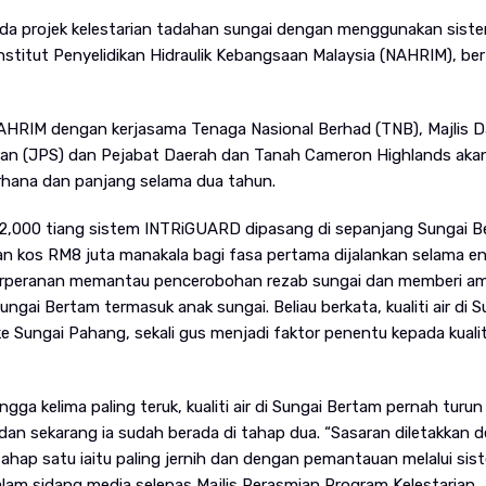
ada projek kelestarian tadahan sungai dengan menggunakan sist
stitut Penyelidikan Hidraulik Kebangsaan Malaysia (NAHRIM), ber
AHRIM dengan kerjasama Tenaga Nasional Berhad (TNB), Majlis D
ran (JPS) dan Pejabat Daerah dan Tanah Cameron Highlands aka
erhana dan panjang selama dua tahun.
 2,000 tiang sistem INTRiGUARD dipasang di sepanjang Sungai 
n kos RM8 juta manakala bagi fasa pertama dijalankan selama e
berperanan memantau pencerobohan rezab sungai dan memberi a
ungai Bertam termasuk anak sungai. Beliau berkata, kualiti air di S
 Sungai Pahang, sekali gus menjadi faktor penentu kepada kualiti 
ngga kelima paling teruk, kualiti air di Sungai Bertam pernah turun
dan sekarang ia sudah berada di tahap dua. “Sasaran diletakkan 
ahap satu iaitu paling jernih dan dengan pemantauan melalui sist
alam sidang media selepas Majlis Perasmian Program Kelestarian