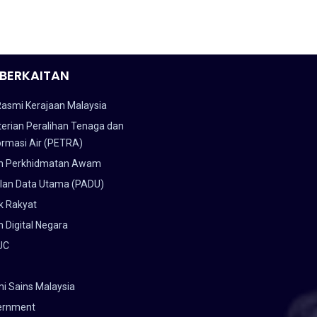
BERKAITAN
Rasmi Kerajaan Malaysia
erian Peralihan Tenaga dan
ormasi Air (PETRA)
n Perkhidmatan Awam
lan Data Utama (PADU)
k Rakyat
 Digital Negara
UC
i Sains Malaysia
ernment