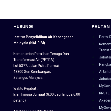
HUBUNGI
PAUTAN 
Institut Penyelidikan Air Kebangsaan
Portal 
Malaysia (NAHRIM)
Kement
Transf
Kementerian Peralihan Tenaga Dan
Jabata
Transformasi Air (PETRA)
Pangka
Lot 5377, Jalan Putra Permai,
43300 Seri Kembangan,
AI Untu
Selangor, Malaysia
Jabatan
MyGov
Waktu Pejabat :
KRSTE
Isnin hingga Jumaat (8:00 pagi hingga 6:00
petang)
Akadem
MyGov