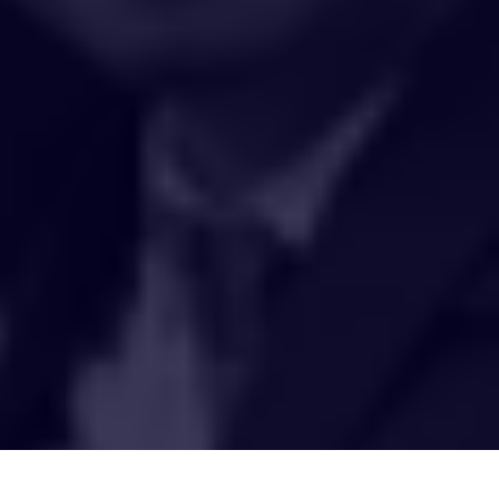
HAKCIPTA TERPELIHARA 2020 © INSTITUT PENYELIDIKAN AIR