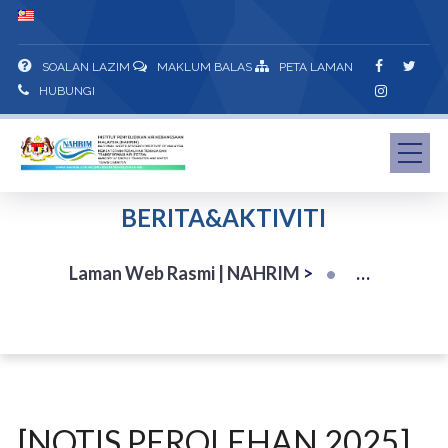
SOALAN LAZIM
MAKLUM BALAS
PETA LAMAN
HUBUNGI
BERITA&AKTIVITI
Laman Web Rasmi | NAHRIM
>
[NOTIS PEROLEHAN 2025]