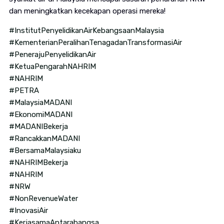
dan meningkatkan kecekapan operasi mereka!
#InstitutPenyelidikanAirKebangsaanMalaysia
#KementerianPeralihanTenagadanTransformasiAir
#PenerajuPenyelidikanAir
#KetuaPengarahNAHRIM
#NAHRIM
#PETRA
#MalaysiaMADANI
#EkonomiMADANI
#MADANIBekerja
#RancakkanMADANI
#BersamaMalaysiaku
#NAHRIMBekerja
#NAHRIM
#NRW
#NonRevenueWater
#InovasiAir
#KerjasamaAntarabangsa