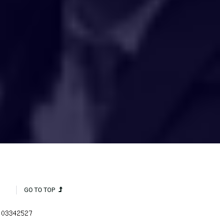
HAKCIPTA TERPELIHARA 2020 © INSTITUT PENYELIDIKAN AIR
KEBANGSAAN MALAYSIA (NAHRIM).
GO TO TOP