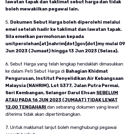
lawatan tapak dan taklimat sebut harga dan tidak
boleh mewakilkan pegawai lain.
5.
Dokumen Sebut Harga boleh diperolehi melalui
emel setelah hadir ke taklimat dan lawatan tapak.
Sila emelkan permohonan kepada
unitperolehan[at]nahrim[dot]gov[dot]my mulai 09
Jun 2023 (Jumaat) hingga 13 Jun 2023 (Selasa).
6. Sebut Harga yang telah lengkap hendaklah dimasukkan
ke dalam Peti Sebut Harga di
Bahagian Khidmat
Pengurusan, Institut Penyelidikan Air Kebangsaan
Malaysia (NAHRIM), Lot 5377, Jalan Putra Permai,
Seri Kembangan, Selangor Darul Ehsan
SEBELUM
ATAU PADA 16 JUN 2023 (JUMAAT) TIDAK LEWAT
12.00 TENGAHARI
dan sebarang dokumen yang lewat
diterima tidak akan dipertimbangkan.
7. Untuk maklumat lanjut boleh menghubungi pegawai