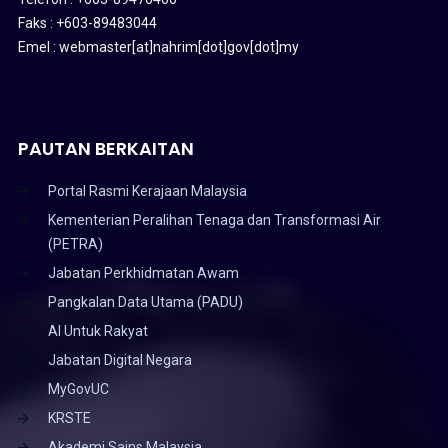
Faks : +603-89483044
Emel : webmaster[at]nahrim[dot]gov[dot]my
PAUTAN BERKAITAN
Portal Rasmi Kerajaan Malaysia
Kementerian Peralihan Tenaga dan Transformasi Air
(PETRA)
Jabatan Perkhidmatan Awam
Pangkalan Data Utama (PADU)
AI Untuk Rakyat
Jabatan Digital Negara
MyGovUC
KRSTE
Akademi Sains Malaysia