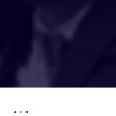
HAKCIPTA TERPELIHARA 2020 © INSTITUT PENYELIDIKAN AIR
KEBANGSAAN MALAYSIA (NAHRIM).
GO TO TOP