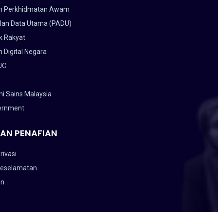
n Perkhidmatan Awam
lan Data Utama (PADU)
k Rakyat
 Digital Negara
UC
i Sains Malaysia
ernment
AN PENAFIAN
rivasi
Keselamatan
an