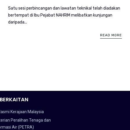
Satu sesi perbincangan dan lawatan teknikal telah diadakan
bertempat di Ibu Pejabat NAHRIM melibatkan kunjungan
daripada...
READ MORE
BERKAITAN
Rasmi Kerajaan Malaysia
erian Peralihan Tenaga dan
ormasi Air (PETRA)