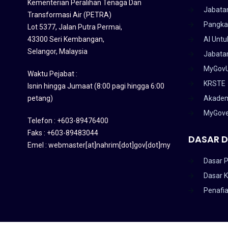
Kementerian Peralihan Tenaga Dan
Jabata
Transformasi Air (PETRA)
Pangka
Lot 5377, Jalan Putra Permai,
43300 Seri Kembangan,
AI Untu
Selangor, Malaysia
Jabatan
MyGov
Waktu Pejabat :
KRSTE
Isnin hingga Jumaat (8:00 pagi hingga 6:00
petang)
Akadem
MyGov
Telefon : +603-89476400
Faks : +603-89483044
DASAR D
Emel : webmaster[at]nahrim[dot]gov[dot]my
Dasar P
Dasar 
Penafi