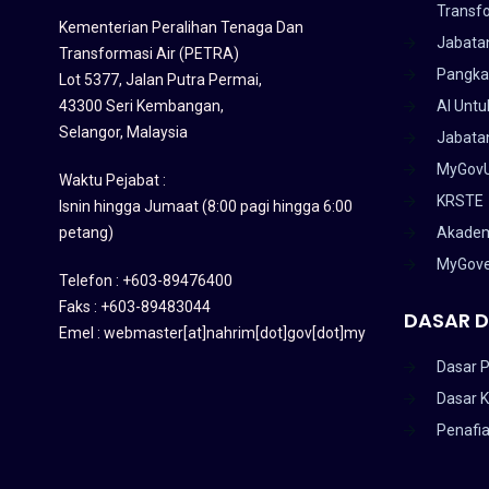
Transf
Kementerian Peralihan Tenaga Dan
Jabata
Transformasi Air (PETRA)
Pangka
Lot 5377, Jalan Putra Permai,
43300 Seri Kembangan,
AI Untu
Selangor, Malaysia
Jabatan
MyGov
Waktu Pejabat :
KRSTE
Isnin hingga Jumaat (8:00 pagi hingga 6:00
petang)
Akadem
MyGov
Telefon : +603-89476400
Faks : +603-89483044
DASAR D
Emel : webmaster[at]nahrim[dot]gov[dot]my
Dasar P
Dasar 
Penafi