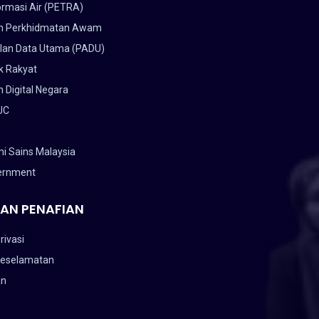
ormasi Air (PETRA)
n Perkhidmatan Awam
lan Data Utama (PADU)
k Rakyat
 Digital Negara
UC
i Sains Malaysia
ernment
AN PENAFIAN
rivasi
Keselamatan
an