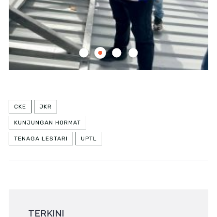
KUNJUNGAN HORMAT
TENAGA LESTARI
UPTL
TERKINI
MAJLIS BACAAN YASIN KHAS BAGI MENDOAKAN
KESEJAHTERAAN YAB DATO’ AMAR HAJI FADILLAH
BIN HAJI YUSOF – 6 OGOS 2026
06/08/2026
PERASMIAN PROGRAM SEMINAR PENGURUSAN AIR
HUJAN BERSEPADU ANJURAN NAHRIM – 5 OGOS
2026
05/08/2026