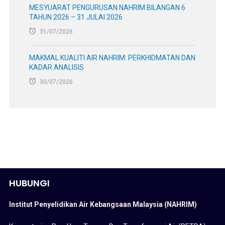
HUBUNGI
Institut Penyelidikan Air Kebangsaan Malaysia (NAHRIM)
Kementerian Peralihan Tenaga Dan Transformasi Air (PETRA)
Lot 5377, Jalan Putra Permai,
43300 Seri Kembangan,
Selangor, Malaysia
Waktu Pejabat :
Isnin hingga Jumaat (8:00 pagi hingga 6:00 petang)
Telefon : +603-89476400
Faks : +603-89483044
Emel : webmaster[at]nahrim[dot]gov[dot]my