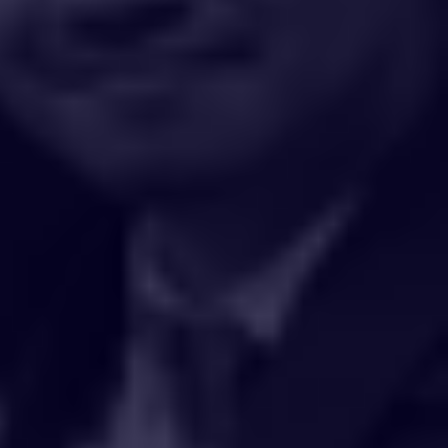
HAKCIPTA TERPELIHARA 2020 © INSTITUT PENYELIDIKAN AIR
KEBANGSAAN MALAYSIA (NAHRIM).
GO TO TOP