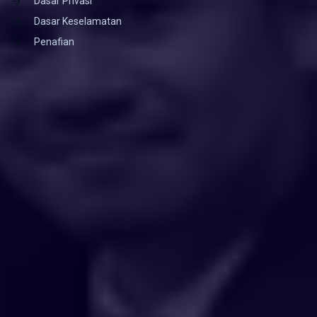
Dasar Privasi
Dasar Keselamatan
Penafian