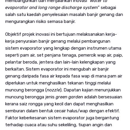
membangunkan dan menjalankan inovasi
”
water to
evaporator and long range discharge system
” sebagai
salah satu kaedah penyelesaian masalah banjir genang dan
mengurangkan risiko semasa banjir.
Objektif projek inovasi ini bertujuan melaksanakan kerja-
kerja penyuraian banjir genang melalui pembangunan
sistem evaporator yang lengkap dengan instrumen utama
seperti pam air, set penjana tenaga, pemercik wap air, paip,
pelantar beroda, jentera dan lain-lain kelengkapan yang
berkaitan. Sistem evaporator ini mengubah air banjir
genang daripada fasa air kepada fasa wap di mana pam air
diperlukan untuk menghasilkan tekanan tinggi melalui
muncung berongga (
nozzle
). Dapatan kajian menunjukkan
muncung berongga jenis
green garden
adalah bersesuaian
kerana saiz rongga yang kecil dan dapat menghasilkan
semburan dalam bentuk cecair halus/wap dengan efektif.
Faktor keberkesanan sistem evaporator juga bergantung
terhadap cuaca atau suhu sekeliling, tiupan angin dan