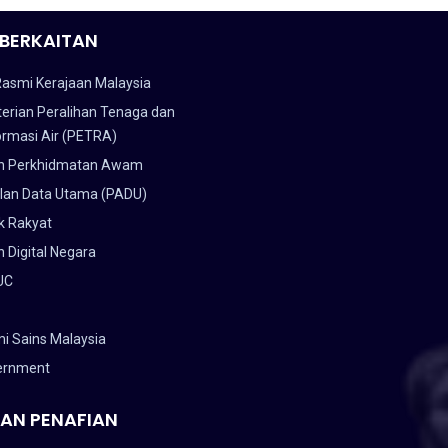
BERKAITAN
Rasmi Kerajaan Malaysia
erian Peralihan Tenaga dan
ormasi Air (PETRA)
n Perkhidmatan Awam
lan Data Utama (PADU)
k Rakyat
 Digital Negara
UC
i Sains Malaysia
ernment
AN PENAFIAN