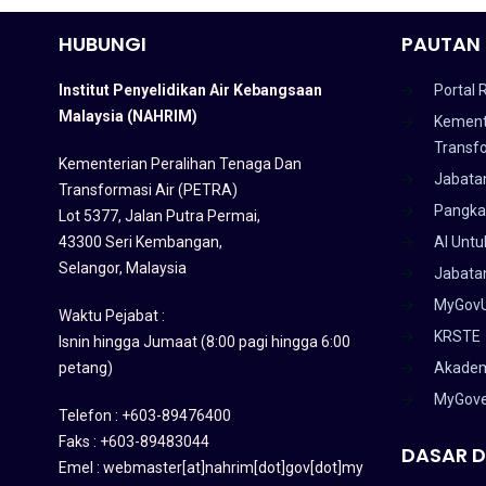
HUBUNGI
PAUTAN 
Institut Penyelidikan Air Kebangsaan
Portal 
Malaysia (NAHRIM)
Kement
Transf
Kementerian Peralihan Tenaga Dan
Jabata
Transformasi Air (PETRA)
Pangka
Lot 5377, Jalan Putra Permai,
43300 Seri Kembangan,
AI Untu
Selangor, Malaysia
Jabatan
MyGov
Waktu Pejabat :
KRSTE
Isnin hingga Jumaat (8:00 pagi hingga 6:00
petang)
Akadem
MyGov
Telefon : +603-89476400
Faks : +603-89483044
DASAR D
Emel : webmaster[at]nahrim[dot]gov[dot]my