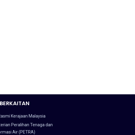
BERKAITAN
Rasmi Kerajaan Malaysia
erian Peralihan Tenaga dan
ormasi Air (PETRA)