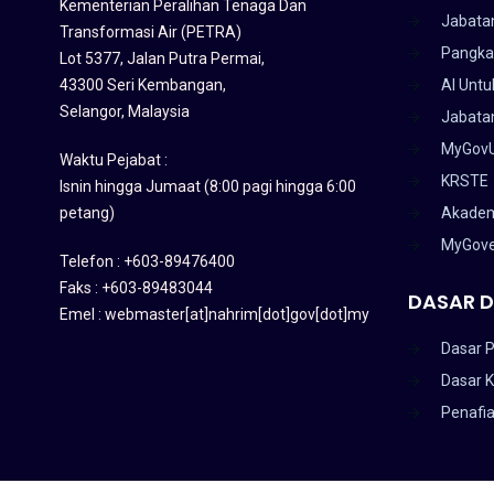
Kementerian Peralihan Tenaga Dan
Jabata
Transformasi Air (PETRA)
Pangka
Lot 5377, Jalan Putra Permai,
43300 Seri Kembangan,
AI Untu
Selangor, Malaysia
Jabatan
MyGov
Waktu Pejabat :
KRSTE
Isnin hingga Jumaat (8:00 pagi hingga 6:00
petang)
Akadem
MyGov
Telefon : +603-89476400
Faks : +603-89483044
DASAR D
Emel : webmaster[at]nahrim[dot]gov[dot]my
Dasar P
Dasar 
Penafi