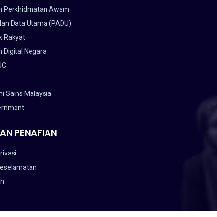
n Perkhidmatan Awam
lan Data Utama (PADU)
k Rakyat
 Digital Negara
UC
i Sains Malaysia
ernment
AN PENAFIAN
rivasi
Keselamatan
an