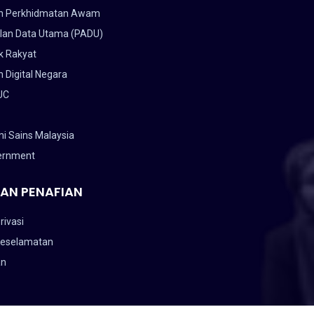
n Perkhidmatan Awam
lan Data Utama (PADU)
k Rakyat
 Digital Negara
UC
i Sains Malaysia
ernment
AN PENAFIAN
rivasi
Keselamatan
an