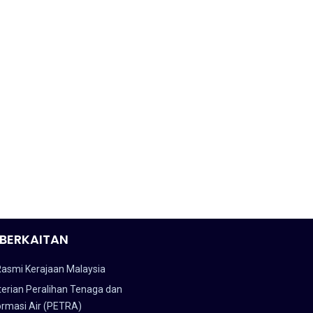
BERKAITAN
Rasmi Kerajaan Malaysia
erian Peralihan Tenaga dan
ormasi Air (PETRA)