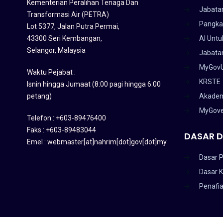
Kementerian Peralihan Tenaga Dan
Jabata
Transformasi Air (PETRA)
Pangka
Lot 5377, Jalan Putra Permai,
43300 Seri Kembangan,
AI Untu
Selangor, Malaysia
Jabatan
MyGov
Waktu Pejabat :
KRSTE
Isnin hingga Jumaat (8:00 pagi hingga 6:00
petang)
Akadem
MyGov
Telefon : +603-89476400
Faks : +603-89483044
DASAR D
Emel : webmaster[at]nahrim[dot]gov[dot]my
Dasar P
Dasar 
Penafi