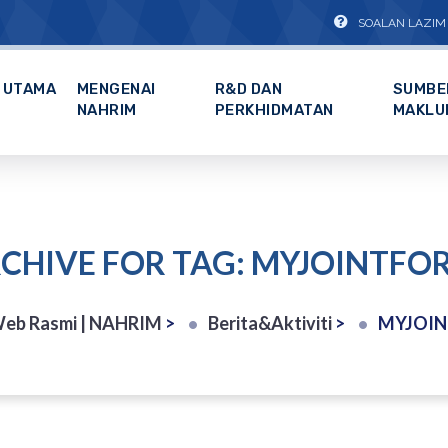
SOALAN LAZIM
UTAMA
MENGENAI
R&D DAN
SUMBE
NAHRIM
PERKHIDMATAN
MAKLU
CHIVE FOR TAG: MYJOINTFO
eb Rasmi | NAHRIM
>
Berita&Aktiviti
>
MYJOIN