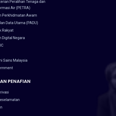
erian Peralihan Tenaga dan
ormasi Air (PETRA)
n Perkhidmatan Awam
lan Data Utama (PADU)
k Rakyat
 Digital Negara
UC
i Sains Malaysia
ernment
AN PENAFIAN
rivasi
Keselamatan
an