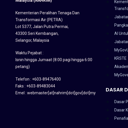
Malaysia (NAHRIM)
Kement
Transf
Kementerian Peralihan Tenaga Dan
Jabata
Transformasi Air (PETRA)
Pangka
Lot 5377, Jalan Putra Permai,
43300 Seri Kembangan,
AI Untu
Selangor, Malaysia
Jabatan
MyGov
Waktu Pejabat :
KRSTE
Isnin hingga Jumaat (8:00 pagi hingga 6:00
petang)
Akadem
MyGov
Telefon : +603-89476400
Faks : +603-89483044
DASAR D
Emel : webmaster[at]nahrim[dot]gov[dot]my
Dasar P
Dasar 
Penafi