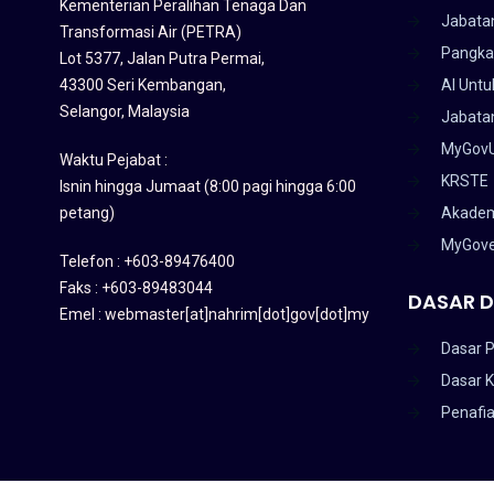
Kementerian Peralihan Tenaga Dan
Jabata
Transformasi Air (PETRA)
Pangka
Lot 5377, Jalan Putra Permai,
43300 Seri Kembangan,
AI Untu
Selangor, Malaysia
Jabatan
MyGov
Waktu Pejabat :
KRSTE
Isnin hingga Jumaat (8:00 pagi hingga 6:00
petang)
Akadem
MyGov
Telefon : +603-89476400
Faks : +603-89483044
DASAR D
Emel : webmaster[at]nahrim[dot]gov[dot]my
Dasar P
Dasar 
Penafi