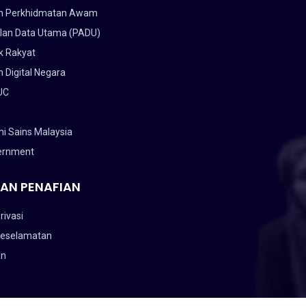
n Perkhidmatan Awam
lan Data Utama (PADU)
k Rakyat
 Digital Negara
UC
i Sains Malaysia
ernment
AN PENAFIAN
rivasi
Keselamatan
an