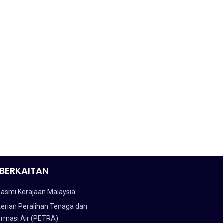
BERKAITAN
Rasmi Kerajaan Malaysia
erian Peralihan Tenaga dan
ormasi Air (PETRA)