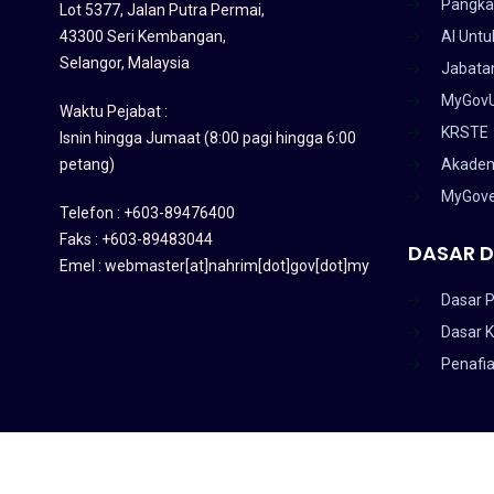
Pangka
Lot 5377, Jalan Putra Permai,
43300 Seri Kembangan,
AI Untu
Selangor, Malaysia
Jabatan
MyGov
Waktu Pejabat :
KRSTE
Isnin hingga Jumaat (8:00 pagi hingga 6:00
petang)
Akadem
MyGov
Telefon : +603-89476400
Faks : +603-89483044
DASAR D
Emel : webmaster[at]nahrim[dot]gov[dot]my
Dasar P
Dasar 
Penafi
HAKCIPTA TERPELIHARA 2020 © INSTITUT PENYELIDIKAN AIR KEB