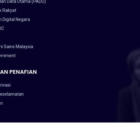
lan Data Utama (PADU)
k Rakyat
 Digital Negara
UC
i Sains Malaysia
ernment
AN PENAFIAN
rivasi
Keselamatan
an
ANGSAAN MALAYSIA (NAHRIM).