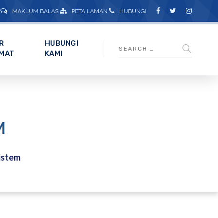
MAKLUM BALAS
PETA LAMAN
HUBUNGI
R
HUBUNGI
MAT
KAMI
M
istem