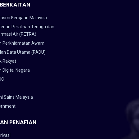
BERKAITAN
Rasmi Kerajaan Malaysia
erian Peralihan Tenaga dan
ormasi Air (PETRA)
n Perkhidmatan Awam
lan Data Utama (PADU)
k Rakyat
 Digital Negara
UC
i Sains Malaysia
ernment
AN PENAFIAN
rivasi