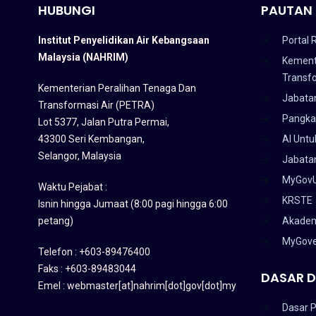
HUBUNGI
PAUTAN 
Institut Penyelidikan Air Kebangsaan
Portal 
Malaysia (NAHRIM)
Kement
Transf
Kementerian Peralihan Tenaga Dan
Jabata
Transformasi Air (PETRA)
Pangka
Lot 5377, Jalan Putra Permai,
43300 Seri Kembangan,
AI Untu
Selangor, Malaysia
Jabatan
MyGov
Waktu Pejabat :
KRSTE
Isnin hingga Jumaat (8:00 pagi hingga 6:00
petang)
Akadem
MyGov
Telefon : +603-89476400
Faks : +603-89483044
DASAR D
Emel : webmaster[at]nahrim[dot]gov[dot]my
Dasar P