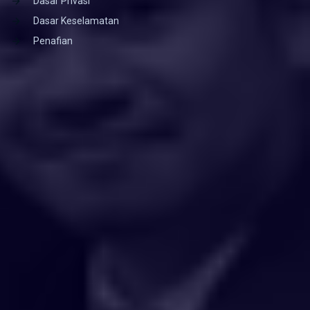
Dasar Privasi
Dasar Keselamatan
Penafian