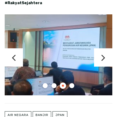
#RakyatSejahtera
AIR NEGARA
BANJIR
JPAN