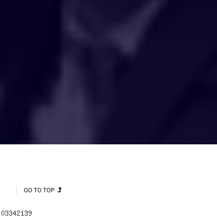
HAKCIPTA TERPELIHARA 2020 © INSTITUT PENYELIDIKAN AIR
KEBANGSAAN MALAYSIA (NAHRIM).
GO TO TOP