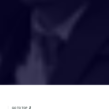
HAKCIPTA TERPELIHARA 2020 © INSTITUT PENYELIDIKAN AIR
KEBANGSAAN MALAYSIA (NAHRIM).
GO TO TOP