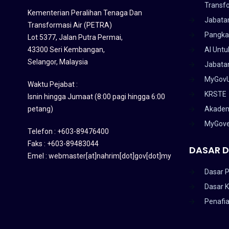
Transf
Kementerian Peralihan Tenaga Dan
Jabata
Transformasi Air (PETRA)
Pangka
Lot 5377, Jalan Putra Permai,
43300 Seri Kembangan,
AI Untu
Selangor, Malaysia
Jabatan
MyGov
Waktu Pejabat :
KRSTE
Isnin hingga Jumaat (8:00 pagi hingga 6:00
petang)
Akadem
MyGov
Telefon : +603-89476400
Faks : +603-89483044
DASAR D
Emel : webmaster[at]nahrim[dot]gov[dot]my
Dasar P
Dasar 
Penafi