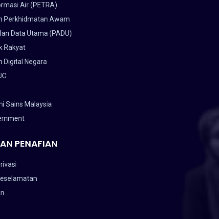
ormasi Air (PETRA)
n Perkhidmatan Awam
lan Data Utama (PADU)
k Rakyat
 Digital Negara
UC
i Sains Malaysia
ernment
AN PENAFIAN
rivasi
Keselamatan
an