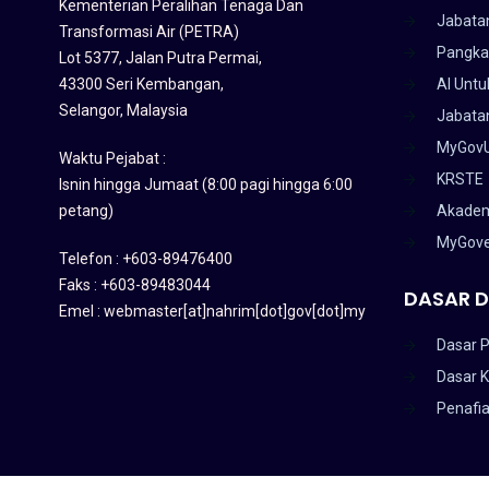
Kementerian Peralihan Tenaga Dan
Jabata
Transformasi Air (PETRA)
Pangka
Lot 5377, Jalan Putra Permai,
43300 Seri Kembangan,
AI Untu
Selangor, Malaysia
Jabatan
MyGov
Waktu Pejabat :
KRSTE
Isnin hingga Jumaat (8:00 pagi hingga 6:00
petang)
Akadem
MyGov
Telefon : +603-89476400
Faks : +603-89483044
DASAR D
Emel : webmaster[at]nahrim[dot]gov[dot]my
Dasar P
Dasar 
Penafi