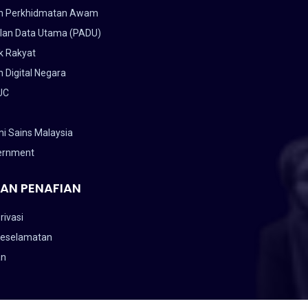
n Perkhidmatan Awam
lan Data Utama (PADU)
k Rakyat
 Digital Negara
UC
i Sains Malaysia
ernment
AN PENAFIAN
rivasi
Keselamatan
an