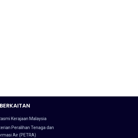
BERKAITAN
Rasmi Kerajaan Malaysia
erian Peralihan Tenaga dan
ormasi Air (PETRA)