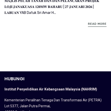
𝐌𝐀𝐉𝐋𝐈𝐒 𝐏𝐄𝐂𝐀𝐇 𝐓𝐀𝐍𝐀𝐇 𝐃𝐀𝐍 𝐃𝐀𝐍 𝐏𝐄𝐋𝐀𝐍𝐂𝐀𝐑𝐀𝐍 𝐏𝐑𝐎𝐉𝐄𝐊
𝐋𝐎𝐉𝐈 𝐉𝐀𝐍𝐀𝐊𝐔𝐀𝐒𝐀 𝟏𝟐𝟎𝐌𝐖 𝐁𝐀𝐇𝐀𝐑𝐔 | 𝟐𝟕 𝐉𝐀𝐍𝐔𝐀𝐑𝐈 𝟐𝟎𝟐𝟔 |
𝐋𝐀𝐁𝐔𝐀𝐍 YAB Datuk Sri Amar H...
READ MORE
HUBUNGI
Institut Penyelidikan Air Kebangsaan Malaysia (NAHRIM)
Kementerian Peralihan Tenaga Dan Transformasi Air (PETRA)
Lot 5377, Jalan Putra Permai,