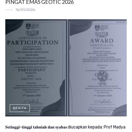
PINGAT EMAS GEOTIC 2026
16/01/2026
BERITA
𝐒𝐞𝐭𝐢𝐧𝐠𝐠𝐢-𝐭𝐢𝐧𝐠𝐠𝐢 𝐭𝐚𝐡𝐧𝐢𝐚𝐡 𝐝𝐚𝐧 𝐬𝐲𝐚𝐛𝐚𝐬 diucapkan kepada: Prof Madya