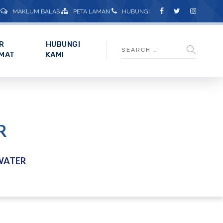
MAKLUM BALAS
PETA LAMAN
HUBUNGI
R
HUBUNGI
MAT
KAMI
R
WATER