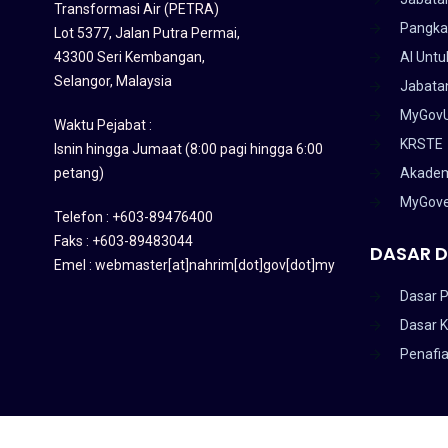
Transformasi Air (PETRA)
Pangka
Lot 5377, Jalan Putra Permai,
43300 Seri Kembangan,
AI Untu
Selangor, Malaysia
Jabatan
MyGov
Waktu Pejabat :
KRSTE
Isnin hingga Jumaat (8:00 pagi hingga 6:00
petang)
Akadem
MyGov
Telefon : +603-89476400
Faks : +603-89483044
DASAR D
Emel : webmaster[at]nahrim[dot]gov[dot]my
Dasar P
Dasar 
Penafi