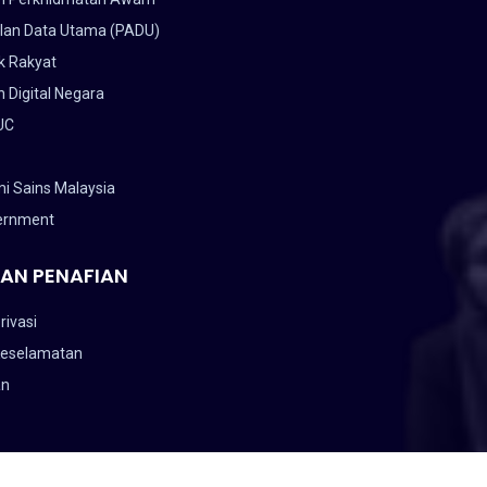
lan Data Utama (PADU)
k Rakyat
 Digital Negara
UC
i Sains Malaysia
ernment
AN PENAFIAN
rivasi
Keselamatan
an