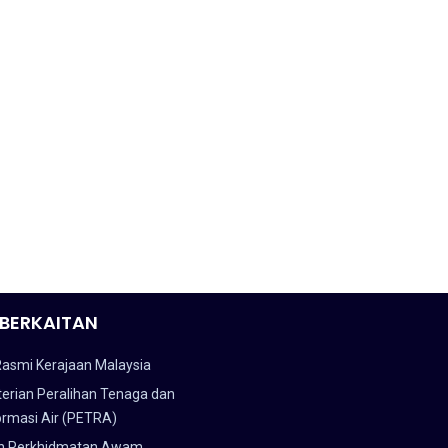
BERKAITAN
Rasmi Kerajaan Malaysia
erian Peralihan Tenaga dan
ormasi Air (PETRA)
n Perkhidmatan Awam