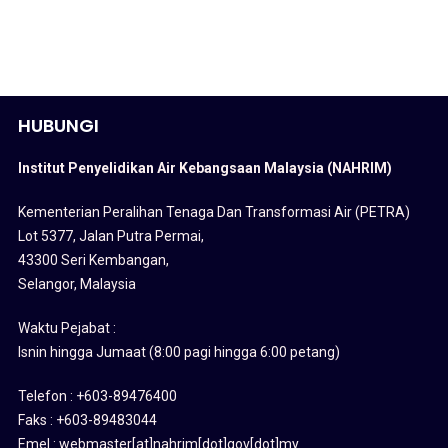
HUBUNGI
Institut Penyelidikan Air Kebangsaan Malaysia (NAHRIM)
Kementerian Peralihan Tenaga Dan Transformasi Air (PETRA)
Lot 5377, Jalan Putra Permai,
43300 Seri Kembangan,
Selangor, Malaysia
Waktu Pejabat :
Isnin hingga Jumaat (8:00 pagi hingga 6:00 petang)
Telefon : +603-89476400
Faks : +603-89483044
Emel : webmaster[at]nahrim[dot]gov[dot]my