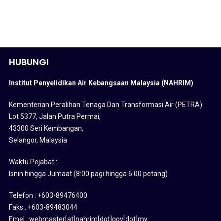
HUBUNGI
Institut Penyelidikan Air Kebangsaan Malaysia (NAHRIM)
Kementerian Peralihan Tenaga Dan Transformasi Air (PETRA)
Lot 5377, Jalan Putra Permai,
43300 Seri Kembangan,
Selangor, Malaysia
Waktu Pejabat :
Isnin hingga Jumaat (8:00 pagi hingga 6:00 petang)
Telefon : +603-89476400
Faks : +603-89483044
Emel : webmaster[at]nahrim[dot]gov[dot]my